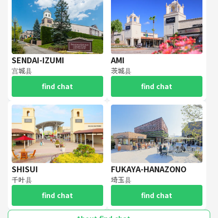
SENDAI-IZUMI
AMI
宫城县
茨城县
find chat
find chat
SHISUI
FUKAYA-HANAZONO
千叶县
埼玉县
find chat
find chat