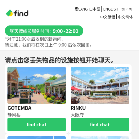
LANG
日本語
ENGLISH
한국어
中文繁體
中文简体
9:00~22:00
聊天接线员服务时间 :
*对于21:00之后收到的新询问，
请注意，我们将在次日上午 9:00 后依次回复。
请点击您丢失物品的设施按钮开始聊天。
GOTEMBA
RINKU
静冈县
大阪府
find chat
find chat