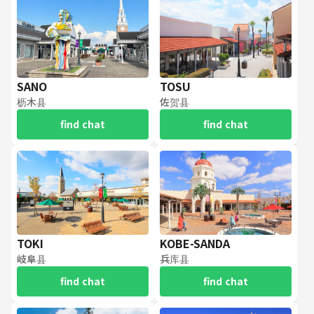
SANO
TOSU
枥木县
佐贺县
find chat
find chat
TOKI
KOBE-SANDA
岐阜县
兵库县
find chat
find chat